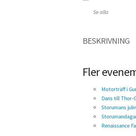
Se alla
BESKRIVNING
Fler evene
Motorträff i G
Dans till Thor-
Storumans jul
Storumandaga
Renaissance Fa