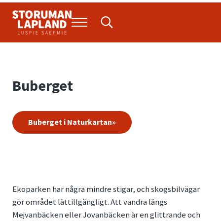
Hoppa till huvudinnehåll
Skip to header right navigation
Skip to site footer
Menu
Search...
Storuman Lapland
Luspie
Buberget
Buberget i Naturkartan»
Ekoparken har några mindre stigar, och skogsbilvägar
gör området lättillgängligt. Att vandra längs
Mejvanbäcken eller Jovanbäcken är en glittrande och