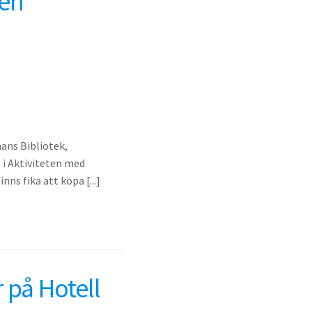
ten
ans Bibliotek,
é i Aktiviteten med
nns fika att köpa [...]
 på Hotell