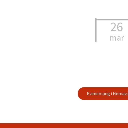
26
mar
Evenemang i Hemava