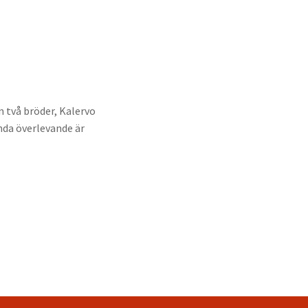
n två bröder, Kalervo
nda överlevande är