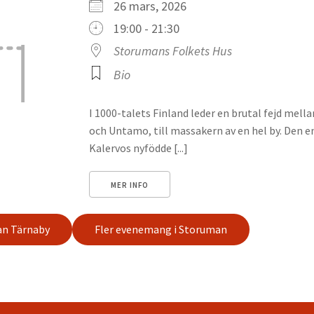
26 mars, 2026
19:00 - 21:30
Storumans Folkets Hus
Bio
I 1000-talets Finland leder en brutal fejd mella
och Untamo, till massakern av en hel by. Den e
Kalervos nyfödde [...]
MER INFO
n Tärnaby
Fler evenemang i Storuman