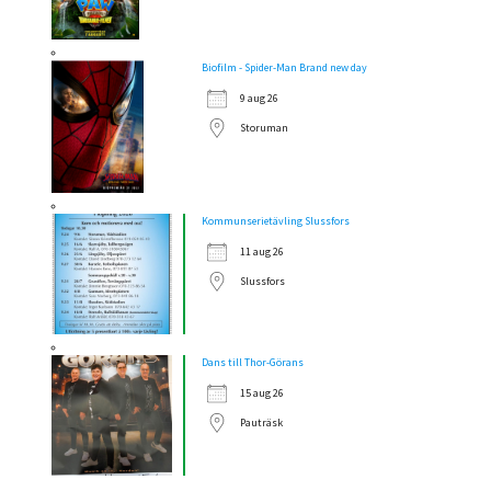
Biofilm - Spider-Man Brand new day
9 aug 26
Storuman
Kommunserietävling Slussfors
11 aug 26
Slussfors
Dans till Thor-Görans
15 aug 26
Pauträsk