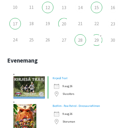
10
11
12
13
14
15
16
18
19
21
22
17
20
23
+
24
25
26
27
28
29
30
Evenemang
Kirjeså Trail
9 aug 26
Slussfors
Biofilm - Paw Patrol - Dinosauriefilmen
9 aug 26
Storuman