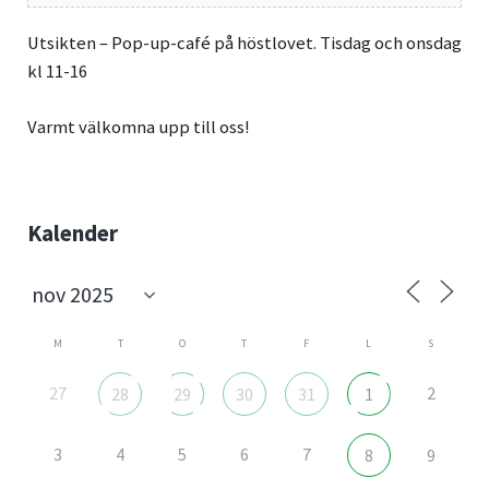
Utsikten – Pop-up-café på höstlovet. Tisdag och onsdag
kl 11-16
Varmt välkomna upp till oss!
Sidebar
Kalender
M
T
O
T
F
L
S
27
2
28
29
30
31
1
3
4
5
6
7
8
9