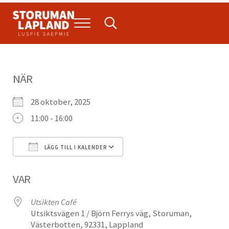
Hoppa till huvudinnehåll
Skip to header right navigation
Skip to site footer
Menu
Search...
Storuman Lapland
Luspie
NÄR
28 oktober, 2025
11:00 - 16:00
LÄGG TILL I KALENDER
Ladda ner ICS
Google Kalender
VAR
Utsikten Café
Utsiktsvägen 1 / Björn Ferrys väg, Storuman,
Västerbotten, 92331, Lappland