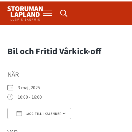
Hoppa till huvudinnehåll
Skip to header right navigation
Skip to site footer
Menu
Search...
Storuman Lapland
Luspie
Bil och Fritid Vårkick-off
NÄR
3 maj, 2025
10:00 - 16:00
LÄGG TILL I KALENDER
Ladda ner ICS
Google Kalender
VAR