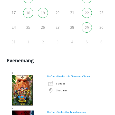
17
20
21
23
18
19
22
24
25
26
27
28
30
29
31
1
2
3
4
5
6
Evenemang
Biofilm - Paw Patrol - Dinosauriefilmen
9 aug 26
Storuman
Biofilm - Spider-Man Brand new day