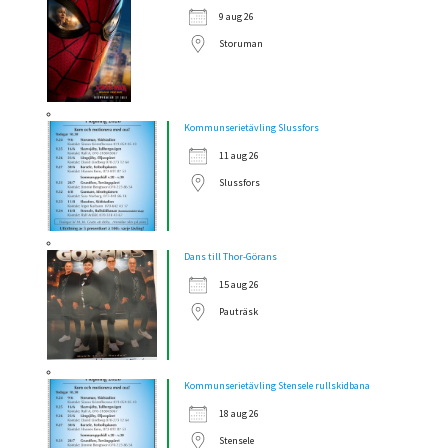
9 aug 26
Storuman
Kommunserietävling Slussfors
11 aug 26
Slussfors
Dans till Thor-Görans
15 aug 26
Pauträsk
Kommunserietävling Stensele rullskidbana
18 aug 26
Stensele