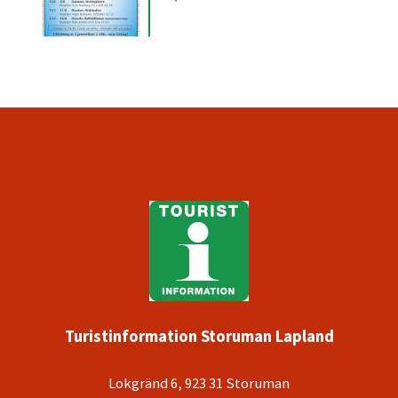
Turistinformation Storuman Lapland
Lokgränd 6, 923 31 Storuman