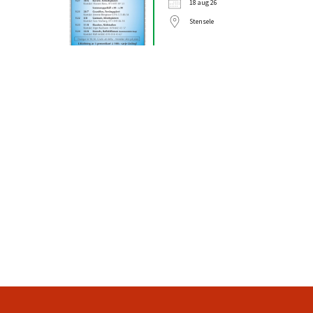
18 aug 26
Stensele