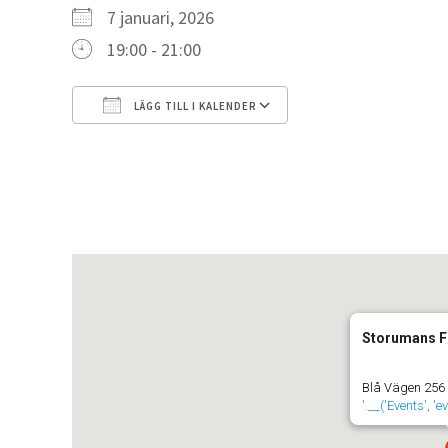
7 januari, 2026
19:00 - 21:00
LÄGG TILL I KALENDER
Ladda ner ICS
Google Kalender
Storumans F
Blå Vägen 256
'.__('Events', '