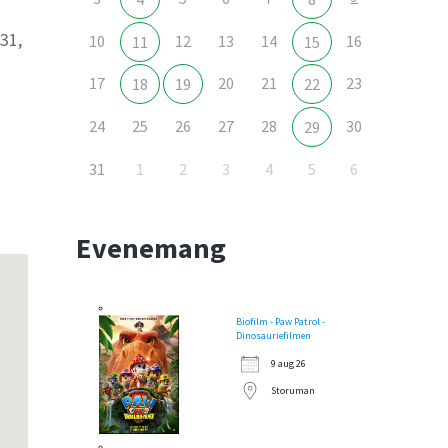
31,
10
12
13
14
16
11
15
17
20
21
23
18
19
22
24
25
26
27
28
30
29
Outlook Live
31
1
2
3
4
5
6
Evenemang
Biofilm - Paw Patrol -
Dinosauriefilmen
9 aug 26
Storuman