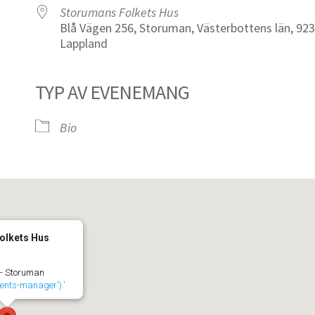
Storumans Folkets Hus
Blå Vägen 256, Storuman, Västerbottens län, 923
Lappland
TYP AV EVENEMANG
iCalendar
Office 365
Bio
olkets Hus
 - Storuman
events-manager').'