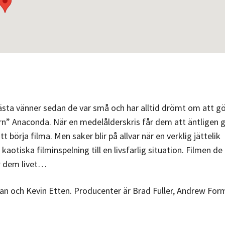
bästa vänner sedan de var små och har alltid drömt om att g
kern” Anaconda. När en medelålderskris får dem att äntligen 
t börja filma. Men saker blir på allvar när en verklig jättelik
tiska filminspelning till en livsfarlig situation. Filmen de 
r dem livet…
 och Kevin Etten. Producenter är Brad Fuller, Andrew For