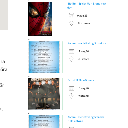
Biofilm - Spider-Man Brand new
day
9 aug 26
Storuman
Kommunserietävling Slussfors
11 aug 26
Slussfors
öra
göra
Dans till Thor-Görans
är
15 aug 26
Pauträsk
m,
Kommunserietävling Stensele
rullskidbana