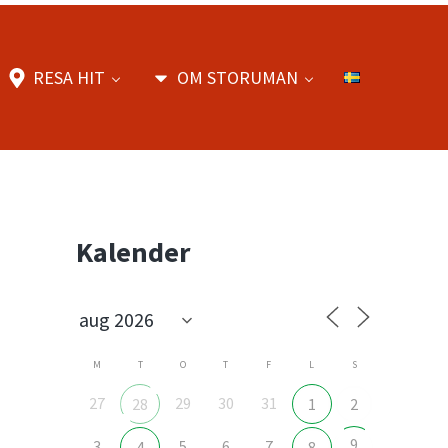
RESA HIT
OM STORUMAN
Sidebar
Kalender
M
T
O
T
F
L
S
27
29
30
31
28
1
2
9
3
5
6
7
4
8