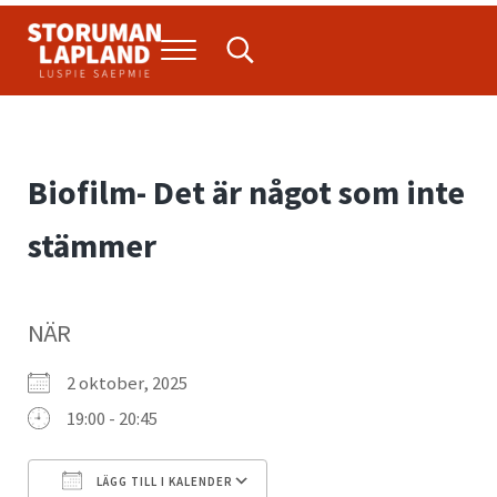
Hoppa till huvudinnehåll
Skip to header right navigation
Skip to site footer
Menu
Search...
Storuman Lapland
Luspie
Biofilm- Det är något som inte
stämmer
NÄR
2 oktober, 2025
19:00 - 20:45
LÄGG TILL I KALENDER