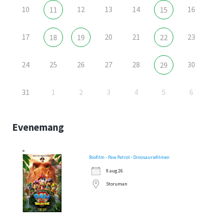
10
12
13
14
16
11
15
17
20
21
23
18
19
22
24
25
26
27
28
30
29
31
1
2
3
4
5
6
Evenemang
Biofilm - Paw Patrol - Dinosauriefilmen
9 aug 26
Storuman