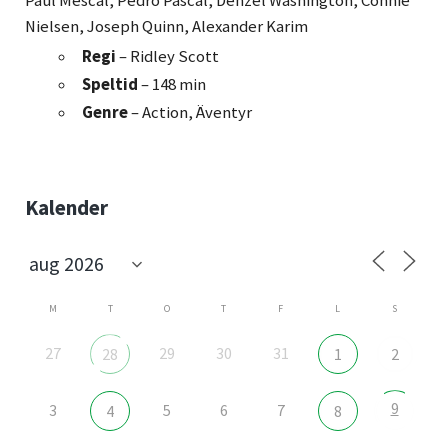
Paul Mescal, Pedro Pascal, Denzel Washington, Connie
Nielsen, Joseph Quinn, Alexander Karim
Regi
– Ridley Scott
Speltid
– 148 min
Genre
– Action, Äventyr
Sidebar
Kalender
M
T
O
T
F
L
S
27
29
30
31
28
1
2
9
3
5
6
7
4
8