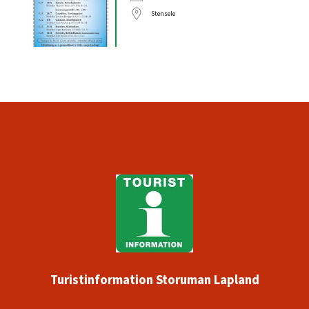
Stensele
Turistinformation Storuman Lapland