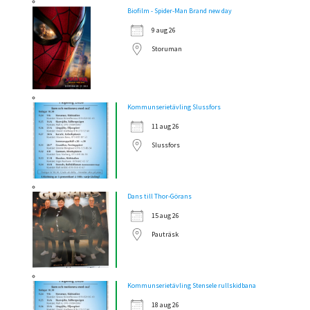
Biofilm - Spider-Man Brand new day
9 aug 26
Storuman
Kommunserietävling Slussfors
11 aug 26
Slussfors
Dans till Thor-Görans
15 aug 26
Pauträsk
Kommunserietävling Stensele rullskidbana
18 aug 26