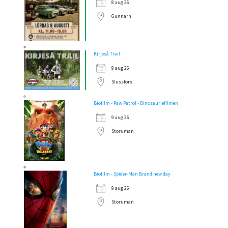
8 aug 26
Gunnarn
Kirjeså Trail
9 aug 26
Slussfors
Biofilm - Paw Patrol - Dinosauriefilmen
9 aug 26
Storuman
Biofilm - Spider-Man Brand new day
9 aug 26
Storuman