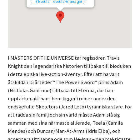
'.__('Events', 'events-manager').'
I MASTERS OF THE UNIVERSE tar regissören Travis
Knight den legendariska historien tillbaka till bioduken
i detta episka live-action-äventyr. Efter att ha varit
åtskilda i 15 år leder ”The Power Sword” prins Adam
(Nicholas Galitzine) tillbaka till Eternia, där han
upptäcker att hans hem ligger i ruiner under den
ondskefulle Skeletors (Jared Leto) tyranniska styre. För
att rädda sin familj och sin värld måste Adam slå sig
samman med sina närmaste allierade, Teela (Camila
Mendes) och Duncan/Man-At-Arms (Idris Elba), och
acceptera sitt sanna öde som He-Man – den mäktigaste