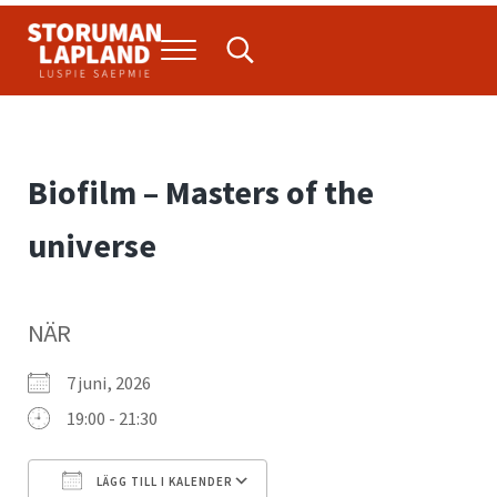
Hoppa till huvudinnehåll
Skip to header right navigation
Skip to site footer
Menu
Search...
Storuman Lapland
Luspie
Biofilm – Masters of the
universe
NÄR
7 juni, 2026
19:00 - 21:30
LÄGG TILL I KALENDER