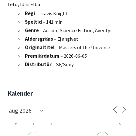
Leto, Idris Elba
Regi
– Travis Knight
Speltid
– 141 min
Genre
– Action, Science Fiction, Äventyr
Åldersgräns
– Ej angivet
Originaltitel
– Masters of the Universe
Premiärdatum
– 2026-06-05
Distributör
– SF/Sony
Sidebar
Kalender
M
T
O
T
F
L
S