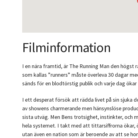
Filminformation
I en nära framtid, är The Running Man den högst 
som kallas ”runners” måste överleva 30 dagar med
sänds för en blodtörstig publik och varje dag öka
I ett desperat försök att rädda livet på sin sjuka 
av showens charmerande men hänsynslöse producent
sista utväg. Men Bens trotsighet, instinkter, och 
hela systemet. I takt med att tittarsiffrorna ökar,
utan även en nation som är beroende av att se hon