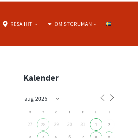
RESA HIT
OM STORUMAN
Sidebar
Kalender
M
T
O
T
F
L
S
27
29
30
31
28
1
2
6
3
5
7
4
8
9