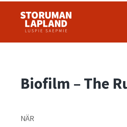
Hoppa till huvudinnehåll
Skip to header right navigation
Skip to site footer
Storuman Lapland
Luspie
Biofilm – The 
NÄR