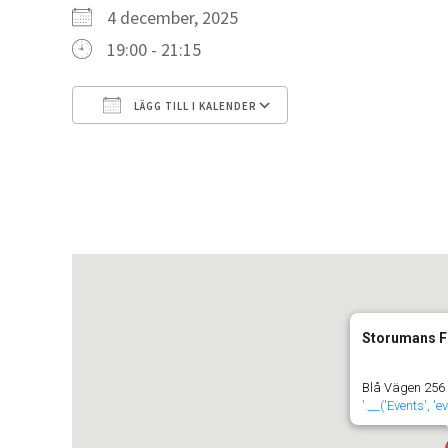
4 december, 2025
19:00 - 21:15
LÄGG TILL I KALENDER
Ladda ner ICS
Google Kalender
Storumans F
Blå Vägen 256
'.__('Events', '