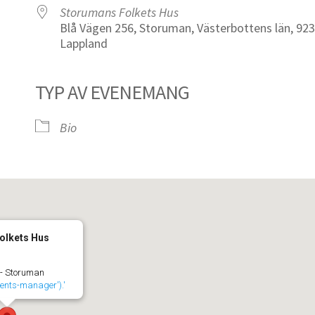
Storumans Folkets Hus
Blå Vägen 256, Storuman, Västerbottens län, 923
Lappland
TYP AV EVENEMANG
iCalendar
Office 365
Bio
olkets Hus
 - Storuman
events-manager').'