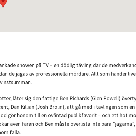
rankade showen på TV – en dödlig tävling där de medverkan
an de jagas av professionella mördare. Allt som händer live
r vinstsumman.
dotter, låter sig den fattige Ben Richards (Glen Powell) övert
, Dan Killian (Josh Brolin), att gå med i tävlingen som en
mod gör honom till en oväntad publikfavorit – och ett hot m
 ökar även faran och Ben måste överlista inte bara ”jägarna”,
om falla.