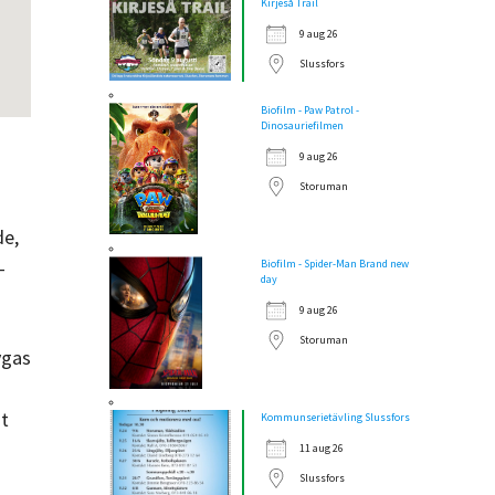
Kirjeså Trail
9 aug 26
Slussfors
Biofilm - Paw Patrol -
Dinosauriefilmen
9 aug 26
Storuman
de,
-
Biofilm - Spider-Man Brand new
day
9 aug 26
Storuman
ygas
ot
Kommunserietävling Slussfors
11 aug 26
Slussfors