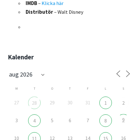
IMDB
–
Klicka här
Distributör
– Walt Disney
Sidebar
Kalender
M
T
O
T
F
L
S
27
29
30
31
28
1
2
9
3
5
6
7
4
8
10
12
13
14
16
11
15