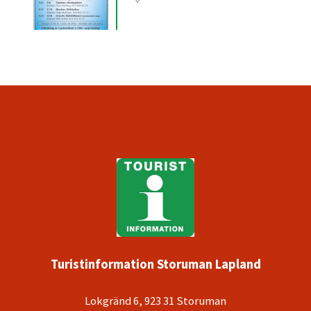
Turistinformation Storuman Lapland
Lokgränd 6, 923 31 Storuman