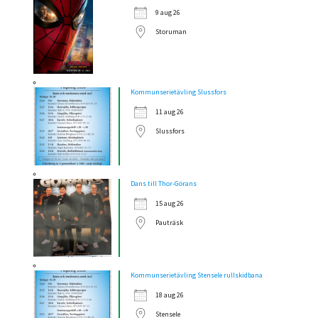
9 aug 26
Storuman
Kommunserietävling Slussfors
11 aug 26
Slussfors
Dans till Thor-Görans
15 aug 26
Pauträsk
Kommunserietävling Stensele rullskidbana
18 aug 26
Stensele