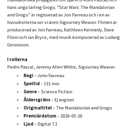
hans unga lärling Grogu. ”Star Wars: The Mandalorian
and Grogu” är regisserad av Jon Favreau och i en av
huvudrollerna ser vi även Sigourney Weaver. Filmen är
producerad av Jon Favreau, Kathleen Kennedy, Dave
Filoni och Ian Bryce, med musik komponerad av Ludwig
Göransson.
I rollerna
Pedro Pascal, Jeremy Allen White, Sigourney Weaver
Regi
– John Favreau
Speltid
– 131 min
Genre
– Science Fiction
Åldersgräns
– Ej angivet
Originaltitel
– The Mandalorian and Grogu
Premiärdatum
– 2026-05-20
Ljud
– Digital 7.1