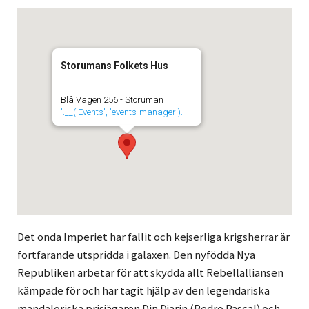
Storumans Folkets Hus
Blå Vägen 256 - Storuman
'.__('Events', 'events-manager').'
Det onda Imperiet har fallit och kejserliga krigsherrar är
fortfarande utspridda i galaxen. Den nyfödda Nya
Republiken arbetar för att skydda allt Rebellalliansen
kämpade för och har tagit hjälp av den legendariska
mandaloriska prisjägaren Din Djarin (Pedro Pascal) och