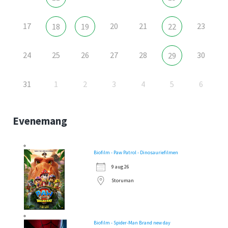
17
20
21
23
18
19
22
24
25
26
27
28
30
29
31
1
2
3
4
5
6
Evenemang
Biofilm - Paw Patrol - Dinosauriefilmen
9 aug 26
Storuman
Biofilm - Spider-Man Brand new day