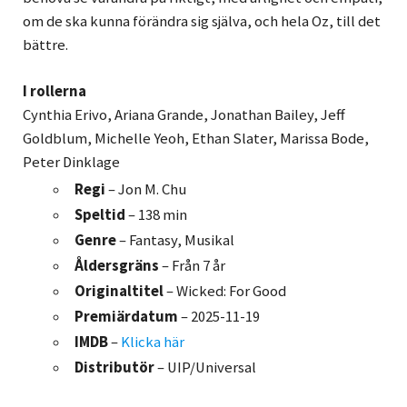
om de ska kunna förändra sig själva, och hela Oz, till det
bättre.
I rollerna
Cynthia Erivo, Ariana Grande, Jonathan Bailey, Jeff
Goldblum, Michelle Yeoh, Ethan Slater, Marissa Bode,
Peter Dinklage
Regi
– Jon M. Chu
Speltid
– 138 min
Genre
– Fantasy, Musikal
Åldersgräns
– Från 7 år
Originaltitel
– Wicked: For Good
Premiärdatum
– 2025-11-19
IMDB
–
Klicka här
Distributör
– UIP/Universal