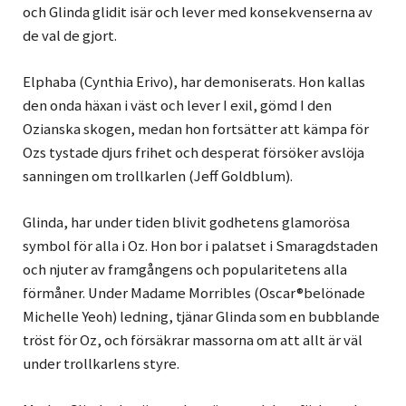
och Glinda glidit isär och lever med konsekvenserna av
de val de gjort.
Elphaba (Cynthia Erivo), har demoniserats. Hon kallas
den onda häxan i väst och lever I exil, gömd I den
Ozianska skogen, medan hon fortsätter att kämpa för
Ozs tystade djurs frihet och desperat försöker avslöja
sanningen om trollkarlen (Jeff Goldblum).
Glinda, har under tiden blivit godhetens glamorösa
symbol för alla i Oz. Hon bor i palatset i Smaragdstaden
och njuter av framgångens och popularitetens alla
förmåner. Under Madame Morribles (Oscar®belönade
Michelle Yeoh) ledning, tjänar Glinda som en bubblande
tröst för Oz, och försäkrar massorna om att allt är väl
under trollkarlens styre.