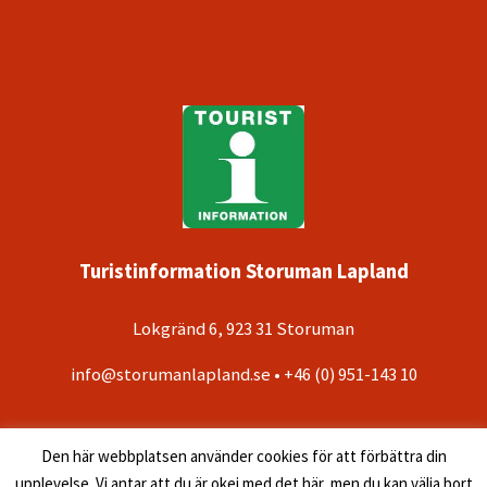
Turistinformation Storuman Lapland
Lokgränd 6, 923 31 Storuman
info@storumanlapland.se • +46 (0) 951-143 10
Den här webbplatsen använder cookies för att förbättra din
upplevelse. Vi antar att du är okej med det här, men du kan välja bort