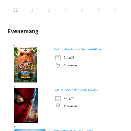
31
1
2
3
4
5
6
Evenemang
Biofilm - Paw Patrol - Dinosauriefilmen
9 aug 26
Storuman
Biofilm - Spider-Man Brand new day
9 aug 26
Storuman
Kommunserietävling Slussfors