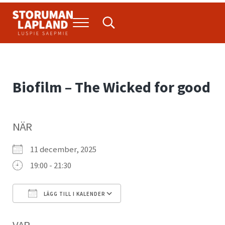
Hoppa till huvudinnehåll
Skip to header right navigation
Skip to site footer
Menu
Search...
Storuman Lapland
Luspie
Biofilm – The Wicked for good
NÄR
11 december, 2025
19:00 - 21:30
LÄGG TILL I KALENDER
Ladda ner ICS
Google Kalender
VAR