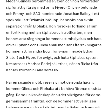
Medan Glindas berömmelse växer, och hon förbereder
sig för att gifta sig med prins Fiyero (Olivier-belönade
och Emmy- och SAG-nominerade Jonathan Bailey) i ett
spektakulärt Ozianskt bröllop, hemsöks hon av sin
separation från Elphaba. Hon försöker förhandla fram
en förlikning mellan Elphaba och trollkarlen, men
hennes ansträngningar kommer att misslyckas och bara
driva Elphaba och Glinda ännu mer isär. Efterräkningarna
kommer att förändra Boq (Tony-nominerade Ethan
Slater) och Fiyero för evigt, och hota Elphabas syster,
Nessaroses (Marissa Bode) säkerhet, när en flicka från
Kansas störtar in i alla deras liv.
När en rasande mobb reser sig mot den onda häxan,
kommer Glinda och Elphaba att behöva förenas en sista
gång. Deras unika vänskap är nu det viktigaste för deras
gemensamma framtid, och de kommer att verkligen
behöva se varandra på riktigt, med ärlighet och empati,