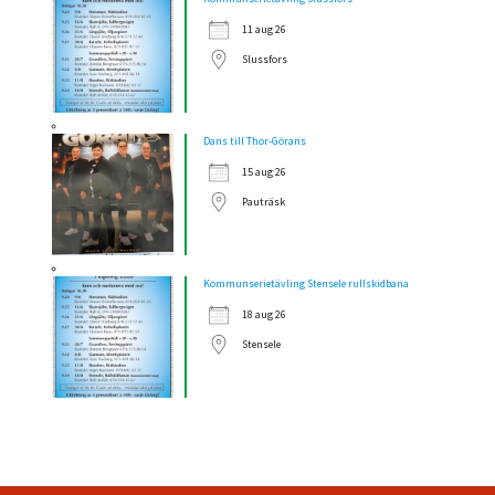
11 aug 26
Slussfors
Dans till Thor-Görans
15 aug 26
Pauträsk
Kommunserietävling Stensele rullskidbana
18 aug 26
Stensele