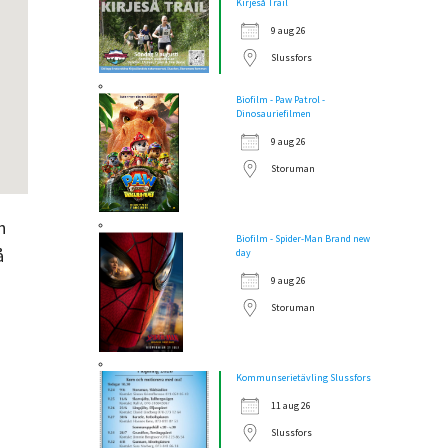
Kirjeså Trail
9 aug 26
Slussfors
Biofilm - Paw Patrol -
Dinosauriefilmen
9 aug 26
Storuman
h
Biofilm - Spider-Man Brand new
å
day
9 aug 26
Storuman
Kommunserietävling Slussfors
11 aug 26
Slussfors