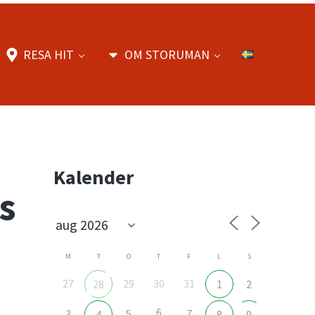
RESA HIT
OM STORUMAN
Sidebar
Kalender
s
M
T
O
T
F
L
S
27
29
30
31
28
1
2
6
3
5
7
4
8
9