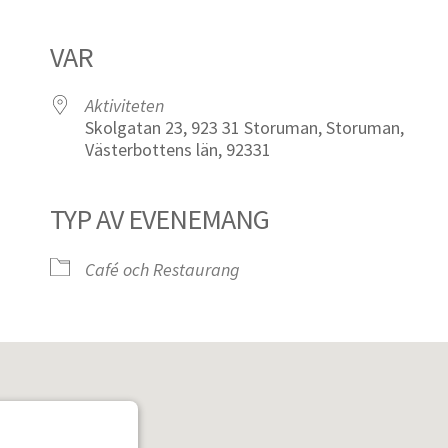
VAR
Aktiviteten
Skolgatan 23, 923 31 Storuman, Storuman,
Västerbottens län, 92331
TYP AV EVENEMANG
iCalendar
Office 365
Café och Restaurang