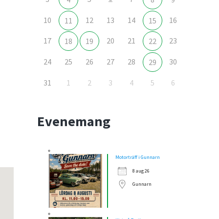
10
12
13
14
16
11
15
17
20
21
23
18
19
22
24
25
26
27
28
30
29
31
1
2
3
4
5
6
Outlook Live
Evenemang
Motorträff i Gunnarn
8 aug 26
Gunnarn