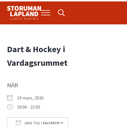
Hoppa till huvudinnehåll
Skip to header right navigation
Skip to site footer
Menu
Search...
Storuman Lapland
Luspie
Dart & Hockey i
Vardagsrummet
NÄR
19 mars, 2026
18:00 - 21:00
LÄGG TILL I KALENDER