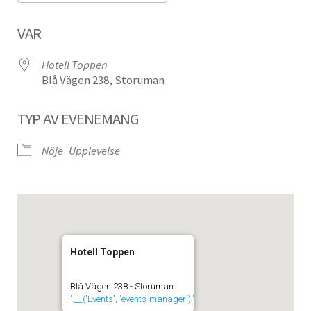
Ladda ner ICS
Google Kalender
VAR
Hotell Toppen
Blå Vägen 238, Storuman
TYP AV EVENEMANG
Nöje
Upplevelse
Hotell Toppen
Blå Vägen 238 - Storuman
'.__('Events', 'events-manager').'