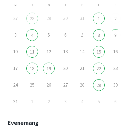
M
T
O
T
F
L
S
27
29
30
31
28
1
2
7
3
5
6
4
8
9
10
12
13
14
16
11
15
17
20
21
23
18
19
22
24
25
26
27
28
30
29
31
1
2
3
4
5
6
Evenemang