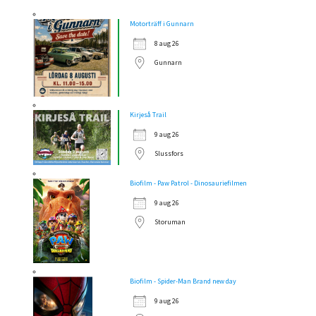
Motorträff i Gunnarn
8 aug 26
Gunnarn
Kirjeså Trail
9 aug 26
Slussfors
Biofilm - Paw Patrol - Dinosauriefilmen
9 aug 26
Storuman
Biofilm - Spider-Man Brand new day
9 aug 26