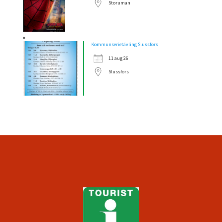
Storuman
Kommunserietävling Slussfors
11 aug 26
Slussfors