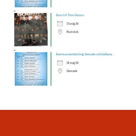
Dans till Thor-Görans
15 aug 26
Pauträsk
Kommunserietävling Stensele rullskidbana
18 aug 26
Stensele