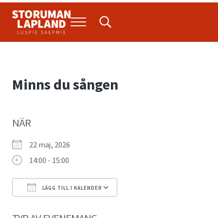
Hoppa till huvudinnehåll
Skip to header right navigation
Skip to site footer
Menu
Search...
Storuman Lapland
Luspie
Minns du sången
NÄR
22 maj, 2026
14:00 - 15:00
LÄGG TILL I KALENDER
Ladda ner ICS
Google Kalender
TYP AV EVENEMANG