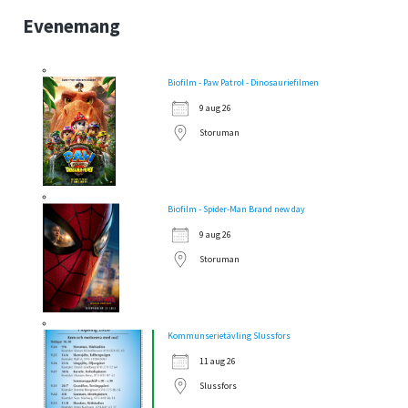
Evenemang
Biofilm - Paw Patrol - Dinosauriefilmen
9 aug 26
Storuman
Biofilm - Spider-Man Brand new day
9 aug 26
Storuman
Kommunserietävling Slussfors
11 aug 26
Slussfors