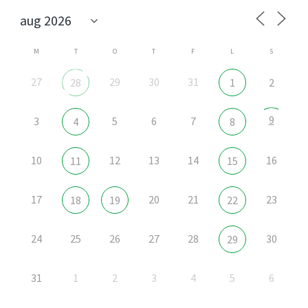
M
T
O
T
F
L
S
27
29
30
31
28
1
2
9
3
5
6
7
4
8
10
12
13
14
16
11
15
17
20
21
23
18
19
22
24
25
26
27
28
30
29
31
1
2
3
4
5
6