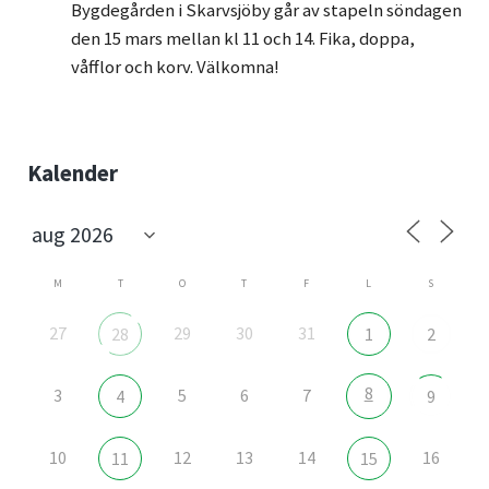
Bygdegården i Skarvsjöby går av stapeln söndagen
den 15 mars mellan kl 11 och 14. Fika, doppa,
våfflor och korv. Välkomna!
Sidebar
Kalender
M
T
O
T
F
L
S
27
29
30
31
28
1
2
8
3
5
6
7
4
9
10
12
13
14
16
11
15