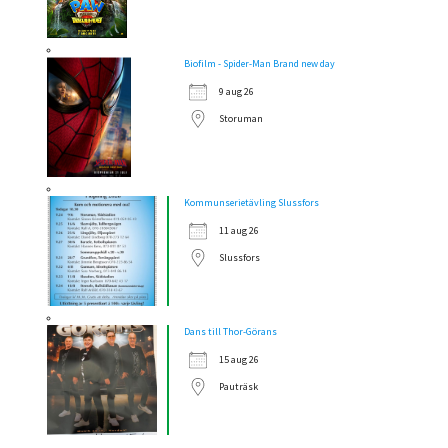
Biofilm - Spider-Man Brand new day
9 aug 26
Storuman
Kommunserietävling Slussfors
11 aug 26
Slussfors
Dans till Thor-Görans
15 aug 26
Pauträsk