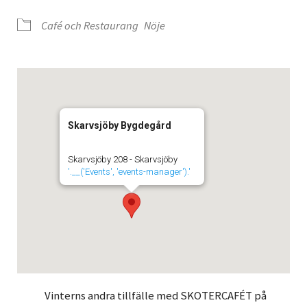
Café och Restaurang
Nöje
Skarvsjöby Bygdegård
Skarvsjöby 208 - Skarvsjöby
'.__('Events', 'events-manager').'
Vinterns andra tillfälle med SKOTERCAFÉT på