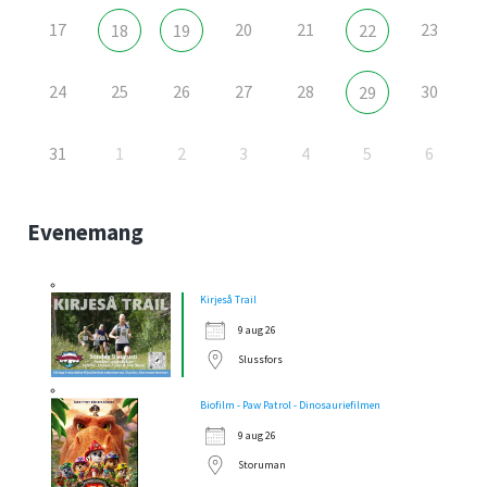
17
20
21
23
18
19
22
24
25
26
27
28
30
29
31
1
2
3
4
5
6
Evenemang
Kirjeså Trail
9 aug 26
Slussfors
Biofilm - Paw Patrol - Dinosauriefilmen
9 aug 26
Storuman