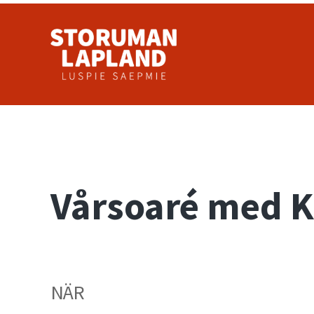
Hoppa till huvudinnehåll
Skip to header right navigation
Skip to site footer
Storuman Lapland
Luspie
Vårsoaré med 
NÄR