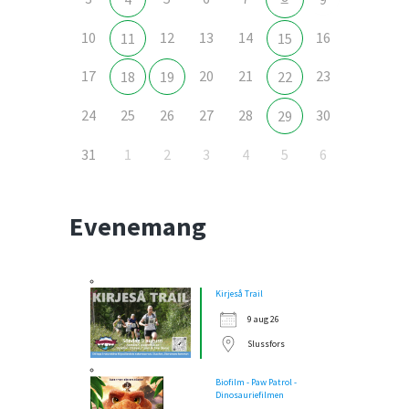
10
12
13
14
16
11
15
17
20
21
23
18
19
22
24
25
26
27
28
30
29
Outlook Live
31
1
2
3
4
5
6
Evenemang
Kirjeså Trail
9 aug 26
Slussfors
Biofilm - Paw Patrol -
Dinosauriefilmen