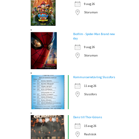
9 aug 26
Storuman
Biofilm - Spider-Man Brand new
day
9 aug 26
Storuman
Kommunserietävling Slussfors
11 aug 26
Slussfors
Dans till Thor-Görans
15 aug 26
Pauträsk