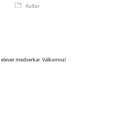
Kultur
iCalendar
Office 365
ns elever medverkar. Välkomna!