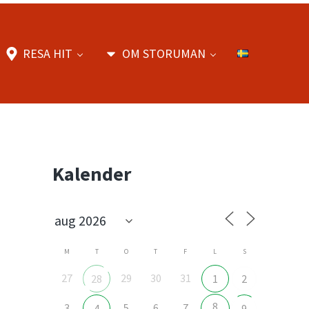
RESA HIT
OM STORUMAN
Sidebar
Kalender
M
T
O
T
F
L
S
27
29
30
31
28
1
2
8
3
5
6
7
4
9