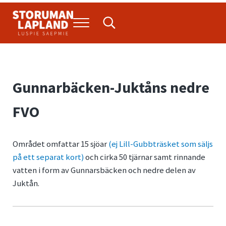
Hoppa till huvudinnehåll
Skip to header right navigation
Skip to site footer
Menu
Search...
Storuman Lapland
Luspie
Gunnarbäcken-Juktåns nedre
FVO
Området omfattar 15 sjöar
(ej Lill-Gubbträsket som säljs
på ett separat kort)
och cirka 50 tjärnar samt rinnande
vatten i form av Gunnarsbäcken och nedre delen av
Juktån.