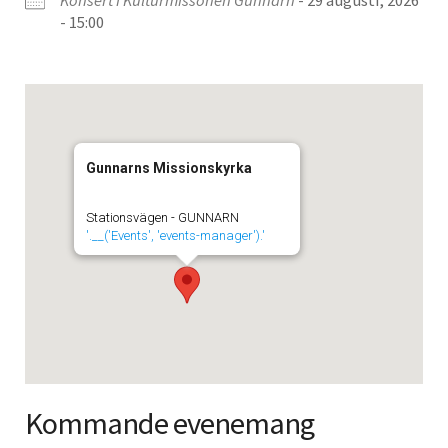
Konsert i Kulturmissonen Gunnarn
- 29 augusti, 2026
- 15:00
Gunnarns Missionskyrka
Stationsvägen - GUNNARN
'.__('Events', 'events-manager').'
Kommande evenemang