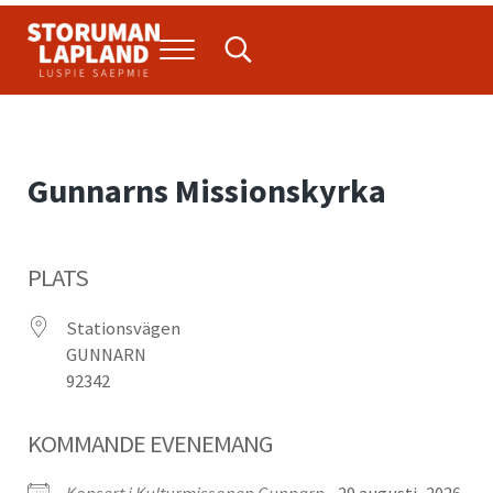
Hoppa till huvudinnehåll
Skip to header right navigation
Skip to site footer
Menu
Search...
Storuman Lapland
Luspie
Gunnarns Missionskyrka
PLATS
Stationsvägen
GUNNARN
92342
KOMMANDE EVENEMANG