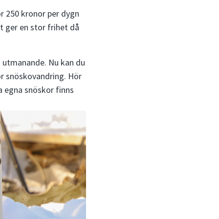
r 250 kronor per dygn
t ger en stor frihet då
kt utmanande. Nu kan du
ör snöskovandring. Hör
pa egna snöskor finns