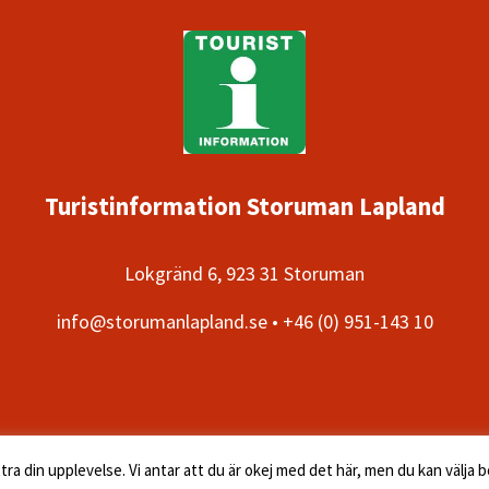
Turistinformation Storuman Lapland
Lokgränd 6, 923 31 Storuman
info@storumanlapland.se • +46 (0) 951-143 10
 din upplevelse. Vi antar att du är okej med det här, men du kan välja bo
Copyright © 2026 ·
Storuman Lapland