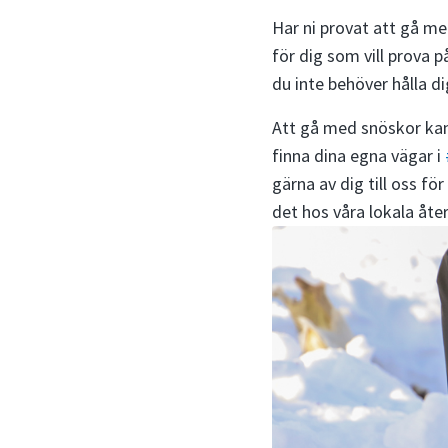
Har ni provat att gå m
för dig som vill prova 
du inte behöver hålla d
Att gå med snöskor kan 
finna dina egna vägar i
gärna av dig till oss fö
det hos våra lokala åte