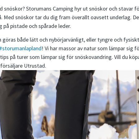
ed snöskor? Storumans Camping hyr ut snöskor och stavar fö
på. Med snöskor tar du dig fram överallt oavsett underlag. De
ig på pistade och spårade leder.
göras både lätt och nybörjarvänligt, eller tyngre och fysis
#storumanlapland
! Vi har massor av natur som lämpar sig f
r tips på turer som lämpar sig för snöskovandring. Vill du kö
rförsäljare Utrustad.