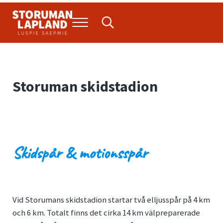
Hoppa till huvudinnehåll
Skip to header right navigation
Skip to site footer
Menu
Search...
Storuman Lapland
Luspie
Storuman skidstadion
Skidspår & motionsspår
Vid Storumans skidstadion startar två elljusspår på 4 km
och 6 km. Totalt finns det cirka 14 km välpreparerade