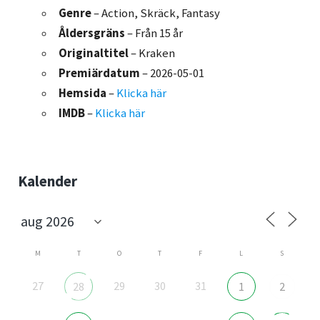
Genre
– Action, Skräck, Fantasy
Åldersgräns
– Från 15 år
Originaltitel
– Kraken
Premiärdatum
– 2026-05-01
Hemsida
–
Klicka här
IMDB
–
Klicka här
Sidebar
Kalender
M
T
O
T
F
L
S
27
29
30
31
28
1
2