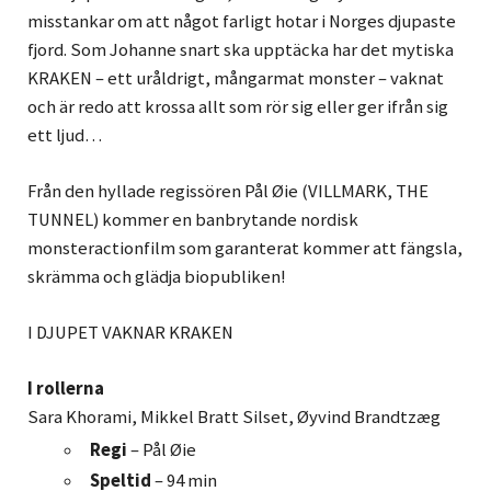
misstankar om att något farligt hotar i Norges djupaste
fjord. Som Johanne snart ska upptäcka har det mytiska
KRAKEN – ett uråldrigt, mångarmat monster – vaknat
och är redo att krossa allt som rör sig eller ger ifrån sig
ett ljud…
Från den hyllade regissören Pål Øie (VILLMARK, THE
TUNNEL) kommer en banbrytande nordisk
monsteractionfilm som garanterat kommer att fängsla,
skrämma och glädja biopubliken!
I DJUPET VAKNAR KRAKEN
I rollerna
Sara Khorami, Mikkel Bratt Silset, Øyvind Brandtzæg
Regi
– Pål Øie
Speltid
– 94 min