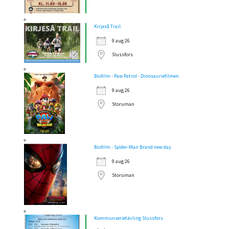
Kirjeså Trail
9 aug 26
Slussfors
Biofilm - Paw Patrol - Dinosauriefilmen
9 aug 26
Storuman
Biofilm - Spider-Man Brand new day
9 aug 26
Storuman
Kommunserietävling Slussfors