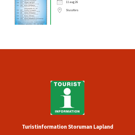
11 aug 26
Slussfors
Turistinformation Storuman Lapland