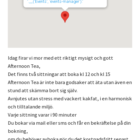
'.__('Events', 'events-manager').'
Idag firar vi mor med ett riktigt mysigt och gott
Afternoon Tea,
Det finns två sittningar att boka kl 12 och kl 15
Afternoon Tea är inte bara godsaker att äta utan även en
stund att skämma bort sig själv.
Avnjutes utan stress med vackert kakfat, i en harmonisk
och tilltalande miljö.
Varje sittning varar i 90 minuter
Du bokar via mail eller sms och får en bekräftelse på din
bokning,
om du behöver avboka gör du det kostnadsfritt senast