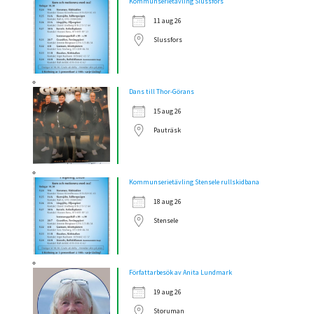
Kommunserietävling Slussfors
11 aug 26
Slussfors
Dans till Thor-Görans
15 aug 26
Pauträsk
Kommunserietävling Stensele rullskidbana
18 aug 26
Stensele
Författarbesök av Anita Lundmark
19 aug 26
Storuman