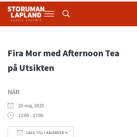
Hoppa till huvudinnehåll
Skip to header right navigation
Skip to site footer
Menu
Search...
Storuman Lapland
Luspie
Fira Mor med Afternoon Tea
på Utsikten
NÄR
25 maj, 2025
12:00 - 17:00
LÄGG TILL I KALENDER