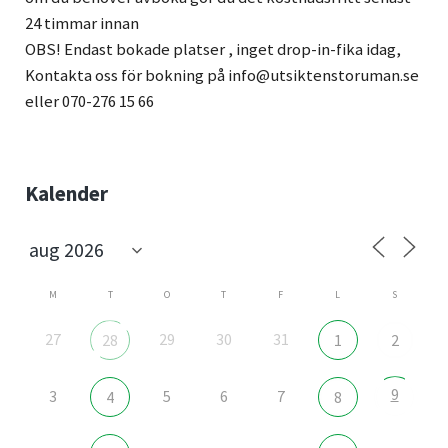
24 timmar innan
OBS! Endast bokade platser , inget drop-in-fika idag,
Kontakta oss för bokning på info@utsiktenstoruman.se
eller 070-276 15 66
Sidebar
Kalender
M
T
O
T
F
L
S
27
29
30
31
28
1
2
9
3
5
6
7
4
8