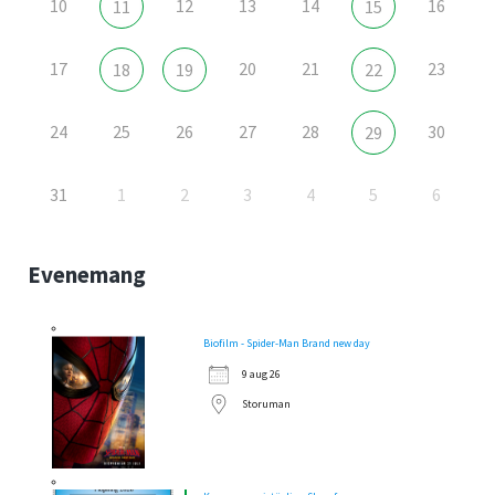
10
12
13
14
16
11
15
17
20
21
23
18
19
22
24
25
26
27
28
30
29
31
1
2
3
4
5
6
Evenemang
Biofilm - Spider-Man Brand new day
9 aug 26
Storuman