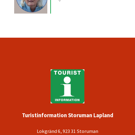
Turistinformation Storuman Lapland
Lokgränd 6, 923 31 Storuman